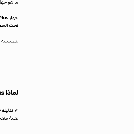
ما هو جهاز tBoots PRO Plus
جهاز
Plus
تحت الحمر
بتصميمه ال
لماذا JetBoots PRO Plus مختلف؟
✔
تدليك LED بالأشعة تحت الحمراء
تقنية متقد