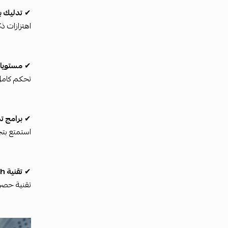
✔
تدليك ب
اهتزازات ذ
✔
مستويا
تحكم كامل 
✔
برامج ت
استمتع بتج
✔
تقنية FastFlush™ لدورات ضغط أسرع
تقنية حصري