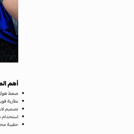
أهم الم
ضغط هوائي 
بطارية قوي
تصميم لاسل
استخدام س
حقيبة مخص