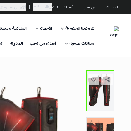
العربية
|
ريال سعودي
المدونة
من نحن
أسئلة شائعة
عروضنا الحصرية
الأجهزه
الملاكمة ومستلز
Sporta
سناكات صحية
أهدي من تحب
المدونة
تس