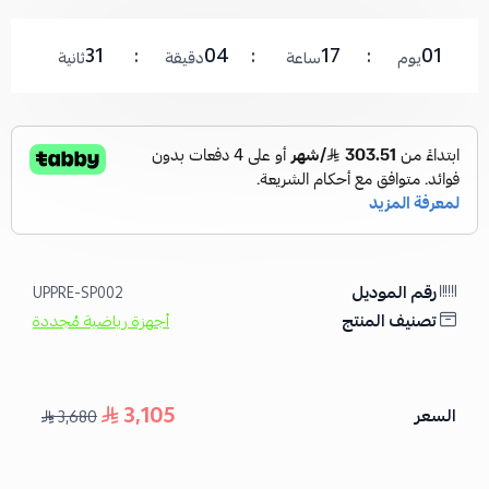
31
04
17
01
يوم
ساعة
دقيقة
ثانية
رقم الموديل
UPPRE-SP002
تصنيف المنتج
أجهزة رياضية مُجددة
3,105
السعر
3,680