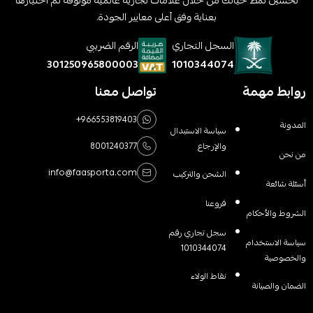
تحسين نمط حياتك من خلال علامات تجارية عالمية موثوقة تم اختيارها
بعناية وفق أعلى معايير الجودة.
السجل التجاري
الرقم الضريبي
1010344074
301250965800003
روابط مهمة
تواصل معنا
+966553819403
المدونة
سياسة الاستبدال
والإرجاع
8001240377
من نحن
info@faasporta.com
الشحن والتركيب
أسئلة شائعة
فروعنا
الشروط والأحكام
سجل تجاري رقم
سياسة الاستخدام
1010344074
والخصوصية
نقاط الولاء
الضمان والصيانة