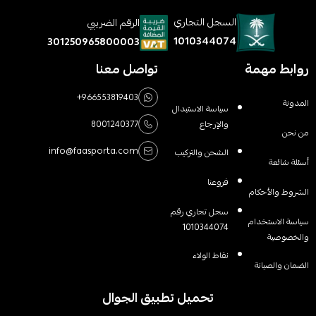
السجل التجاري
الرقم الضريبي
1010344074
301250965800003
روابط مهمة
تواصل معنا
+966553819403
المدونة
سياسة الاستبدال
والإرجاع
8001240377
من نحن
info@faasporta.com
الشحن والتركيب
أسئلة شائعة
فروعنا
الشروط والأحكام
سجل تجاري رقم
سياسة الاستخدام
1010344074
والخصوصية
نقاط الولاء
الضمان والصيانة
تحميل تطبيق الجوال