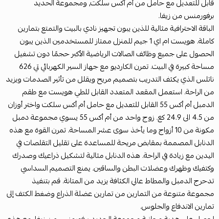
قابل للتعديل مع حامل من أم أكس سلكت, ومجموعة الحديد
برفورمنس من زيفا.
الباقة الاحترافية مثالية للذين يبون تجهيز نادي بالبيت والتمتع بتمارين
كاملة. هويست ام اي 1 جيم للمنزل ممتاز للمستخدمين الذين يبون
الحصول على جميع وظائف الصالات الرياضية الأكبر حجمًا دون تشغيل
مساحة كبيرة في البيت. تمرن الكارديو مع جهاز السير الكهربائي تي 626
ناتلس الذي يكثف التدريب بتصميم مريح ويقلل من تأثير الصدمات ويزيد
من الراحة. استعمل المقعد المتعدد القابل للطي هويست مع طقم
الدمبل أم أكس 55 القابل للتعديل مع حامل أم أكس سلكت واختر أوزان
من 4.5 الى 24.9 كغ. زوج واحد من أم أكس 55 يسوي مجموعة دمبل
مكونة من 10 أزواج وما يأخذ سوى عشر المساحة. تمرن القوة مع هذه
الدنابل المصممة بمقابض مريحة للمساعدة على تقليل التقلصات في
اليدين مع زيادة في الراحة. هذه الدنابل مثالية لتشكيل ذراعيك وصدرك
وكتفيك وظهرك وعضلات البطن والساقين. يمنع التصميم السداسي
تدحرج الدمبل والمطاط عالي الكثافة يزيد من المتانة. قم بتنفيذ
مجموعة متنوعة من التمارين من تمارين عضلة الذراع وضغط الكتف إلى
تمارين الاندفاع والجلوس.
احصل على هدية مجانية مجموعة الحديد برفورمنس من زيفا. مع هذه