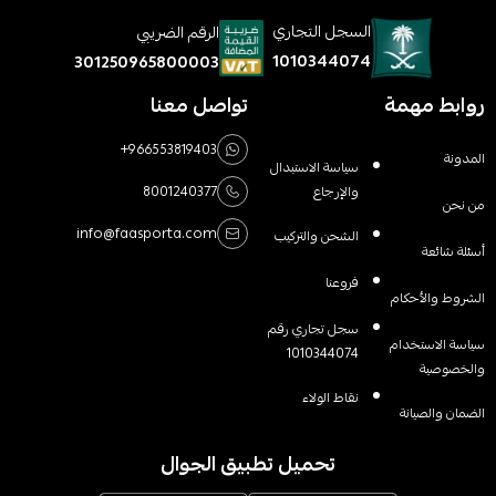
السجل التجاري
الرقم الضريبي
1010344074
301250965800003
روابط مهمة
تواصل معنا
+966553819403
المدونة
سياسة الاستبدال
والإرجاع
8001240377
من نحن
info@faasporta.com
الشحن والتركيب
أسئلة شائعة
فروعنا
الشروط والأحكام
سجل تجاري رقم
سياسة الاستخدام
1010344074
والخصوصية
نقاط الولاء
الضمان والصيانة
تحميل تطبيق الجوال