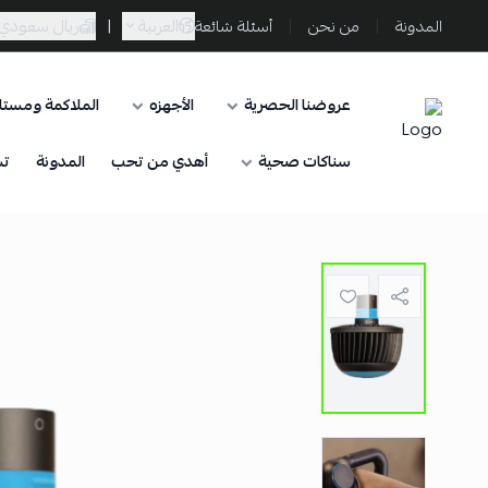
العربية
|
ريال سعودي
المدونة
من نحن
أسئلة شائعة
عروضنا الحصرية
الأجهزه
الملاكمة ومستلز
Sporta
سناكات صحية
أهدي من تحب
المدونة
تس