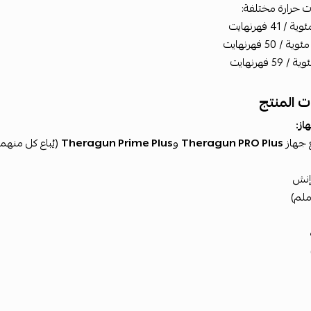
 حرارة مختلفة:
 المنتج
از:
 جهاز
Theragun PRO Plus
و
Theragun Prime Plus
(يُباع كل منهم