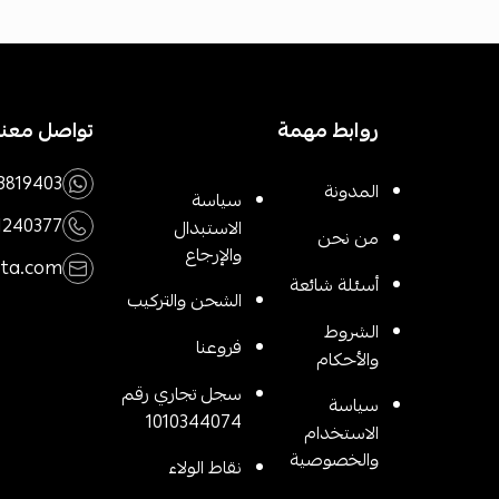
روابط مهمة
تواصل معنا
3819403
المدونة
سياسة
1240377
الاستبدال
من نحن
والإرجاع
rta.com
أسئلة شائعة
الشحن والتركيب
الشروط
فروعنا
والأحكام
سجل تجاري رقم
سياسة
1010344074
الاستخدام
والخصوصية
نقاط الولاء