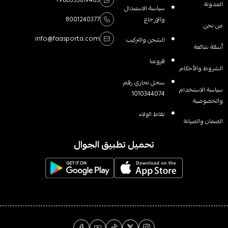
المدونة
سياسة الاستبدال
والإرجاع
8001240377
من نحن
info@faasporta.com
الشحن والتركيب
أسئلة شائعة
فروعنا
الشروط والأحكام
سجل تجاري رقم
سياسة الاستخدام
1010344074
والخصوصية
نقاط الولاء
الضمان والصيانة
تحميل تطبيق الجوال