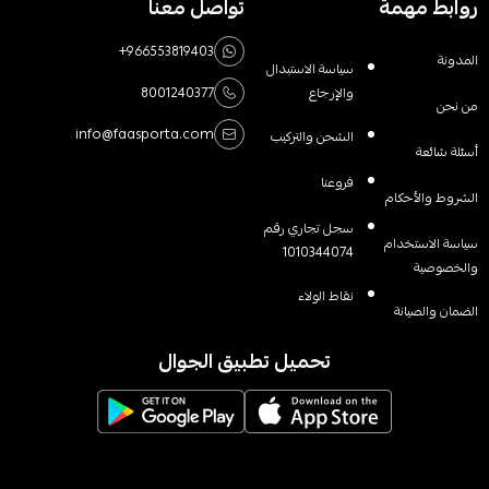
روابط مهمة
تواصل معنا
+966553819403
المدونة
سياسة الاستبدال
والإرجاع
8001240377
من نحن
info@faasporta.com
الشحن والتركيب
أسئلة شائعة
فروعنا
الشروط والأحكام
سجل تجاري رقم
سياسة الاستخدام
1010344074
والخصوصية
نقاط الولاء
الضمان والصيانة
تحميل تطبيق الجوال