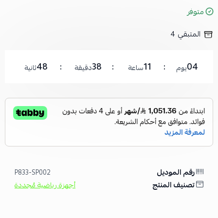
متوفر
المتبقي
4
48
38
11
04
يوم
ساعة
دقيقة
ثانية
رقم الموديل
P833-SP002
تصنيف المنتج
أجهزة رياضية مُجددة