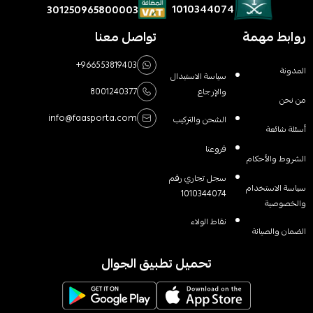
1010344074
301250965800003
روابط مهمة
تواصل معنا
+966553819403
المدونة
سياسة الاستبدال
والإرجاع
8001240377
من نحن
info@faasporta.com
الشحن والتركيب
أسئلة شائعة
فروعنا
الشروط والأحكام
سجل تجاري رقم
سياسة الاستخدام
1010344074
والخصوصية
نقاط الولاء
الضمان والصيانة
تحميل تطبيق الجوال