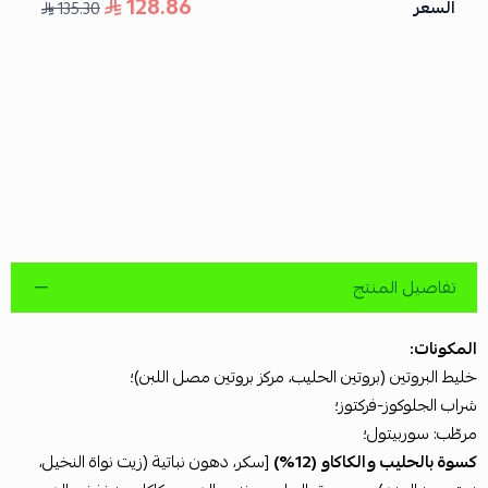
128.86
السعر
135.30
تفاصيل المنتج
المكونات:
خليط البروتين (بروتين الحليب، مركز بروتين مصل اللبن)؛
شراب الجلوكوز-فركتوز؛
مرطّب: سوربيتول؛
كسوة بالحليب والكاكاو (12%)
[سكر، دهون نباتية (زيت نواة النخيل،