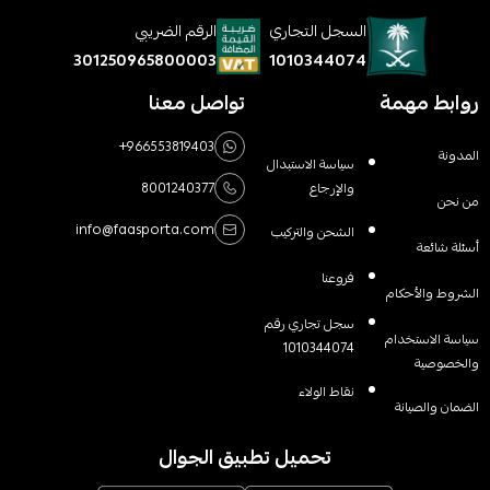
السجل التجاري
الرقم الضريبي
1010344074
301250965800003
روابط مهمة
تواصل معنا
+966553819403
المدونة
سياسة الاستبدال
والإرجاع
8001240377
من نحن
info@faasporta.com
الشحن والتركيب
أسئلة شائعة
فروعنا
الشروط والأحكام
سجل تجاري رقم
سياسة الاستخدام
1010344074
والخصوصية
نقاط الولاء
الضمان والصيانة
تحميل تطبيق الجوال