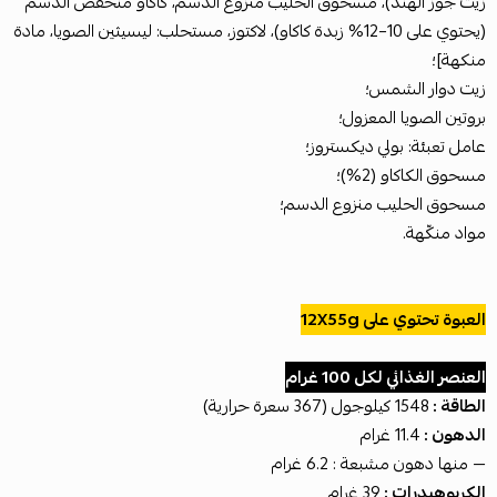
زيت جوز الهند)، مسحوق الحليب منزوع الدسم، كاكاو منخفض الدسم
(يحتوي على 10–12% زبدة كاكاو)، لاكتوز، مستحلب: ليسيثين الصويا، مادة
منكهة]؛
زيت دوار الشمس؛
بروتين الصويا المعزول؛
عامل تعبئة: بولي ديكستروز؛
مسحوق الكاكاو (2%)؛
مسحوق الحليب منزوع الدسم؛
مواد منكّهة.
العبوة تحتوي على 12X55g
العنصر الغذائي لكل 100 غرام
الطاقة :
1548 كيلوجول (367 سعرة حرارية)
الدهون :
11.4 غرام
— منها دهون مشبعة : 6.2 غرام
الكربوهيدرات :
39 غرام