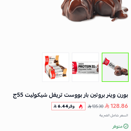
بورن وينر بروتين بار بووست تريفل شيكوليت 55ج
128.86
135.30
وفر
6.44
السعر شامل الضريبة
متوفر