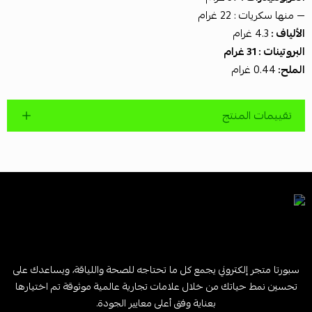
— منها سكريات : 22 غرام
الألياف :
4.3 غرام
البروتينات : 31 غرام
الملح:
0.44 غرام
تقييمات المنتج
سبورتا متجر إلكتروني يجمع كل ما تحتاجه للصحة واللياقة، ويساعدك على
تحسين نمط حياتك من خلال علامات تجارية عالمية موثوقة تم اختيارها
بعناية وفق أعلى معايير الجودة.