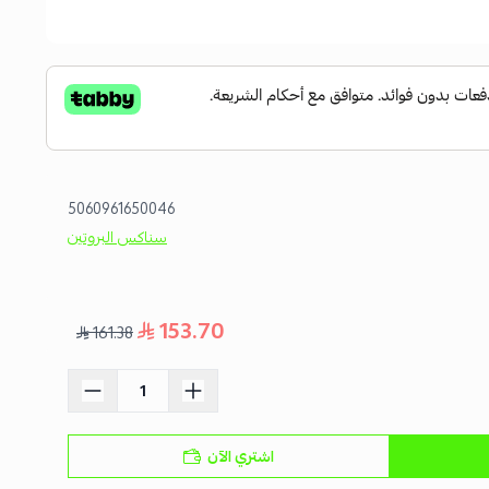
5060961650046
سناكس البروتين
153.70
161.38
اشتري الآن