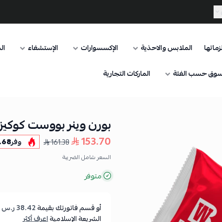
ماتها
الملابس والاحذية
الإكسسوارات
الإستشفاء
ال
وق حسب الفئة
الماركات التجارية
بورن وينر بووست كوكيز با
153.70
161.38
وفر
.68
السعر شامل الضريبة
متوفر
أو قسم فاتورتك بقيمة
38.42 ر.س
ع
الشريعة الإسلامية
اعرف أكثر