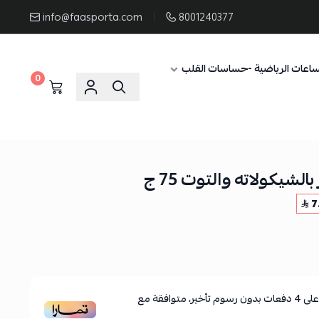
info@faasporta.com
8001240377
ساعات الرياضية -حساسات القلب
0
لشيكولاته والتوت 75 ج
7
لى
4
دفعات بدون رسوم تأخير، متوافقة مع