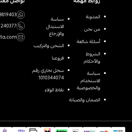
روابط مهمة
تواصل معنا
3819403
المدونة
سياسة
1240377
الاستبدال
من نحن
والإرجاع
rta.com
أسئلة شائعة
الشحن والتركيب
الشروط
فروعنا
والأحكام
سجل تجاري رقم
سياسة
1010344074
الاستخدام
والخصوصية
نقاط الولاء
الضمان والصيانة