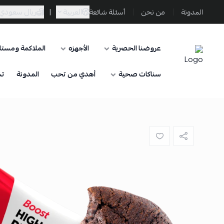
العربية
|
ريال سعودي
المدونة
من نحن
أسئلة شائعة
عروضنا الحصرية
الأجهزه
الملاكمة ومستلز
Sporta
سناكات صحية
أهدي من تحب
المدونة
تس