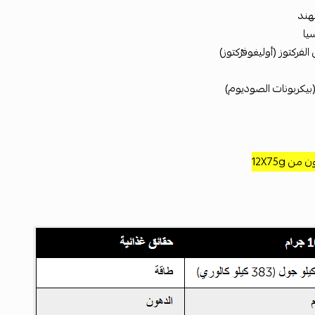
هند
يا
لفركتوز (أوليغوفرُكتوز)
بيكربونات الصوديوم)
ن 12X75g