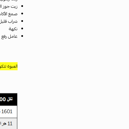
زيت جوز ال
صمغ الأكاس
شراب قليل ا
نكهة
عامل رفع (
العبوة تتكون م