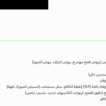
ين (بروتين قمح مهدرج، بروتين البازلاء، بروتين الصويا)
رين نباتي)
فان
كاو، سكر، مستحلب (ليسيثين الصويا)، نكهة]
 (دقيق القمح، كربونات الكالسيوم، حديد، نياسين، ثيامين)
كاو