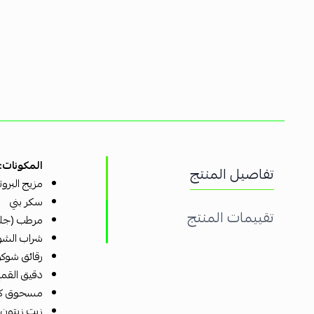
المكونات:
تفاصيل المنتج
مزيج البروت
سكر بني
تقييمات المنتج
مرطب (جليس
شراب الشو
رقائق شوكولاتة داكنة (9%) [طبقة الكا
دقيق القمح
مسحوق كا
زيت زيتون