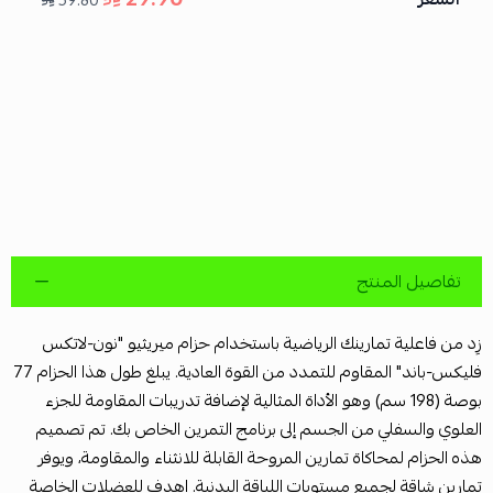
59.80
تفاصيل المنتج
زِد من فاعلية تمارينك الرياضية باستخدام حزام ميريثيو "نون-لاتكس
فليكس-باند" المقاوم للتمدد من القوة العادية. يبلغ طول هذا الحزام 77
بوصة (198 سم) وهو الأداة المثالية لإضافة تدريبات المقاومة للجزء
العلوي والسفلي من الجسم إلى برنامج التمرين الخاص بك. تم تصميم
هذه الحزام لمحاكاة تمارين المروحة القابلة للانثناء والمقاومة، ويوفر
تمارين شاقة لجميع مستويات اللياقة البدنية. اهدف للعضلات الخاصة