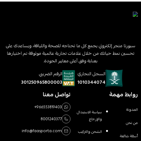
سبورتا متجر إلكتروني يجمع كل ما تحتاجه للصحة واللياقة، ويساعدك على
تحسين نمط حياتك من خلال علامات تجارية عالمية موثوقة تم اختيارها
بعناية وفق أعلى معايير الجودة.
السجل التجاري
الرقم الضريبي
1010344074
301250965800003
روابط مهمة
تواصل معنا
+966553819403
المدونة
سياسة الاستبدال
والإرجاع
8001240377
من نحن
info@faasporta.com
الشحن والتركيب
أسئلة شائعة