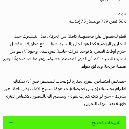
مواد
56٪ قطن 39٪ بوليستر 5٪ إيلاستن
قطع للحصول على مجموعة كاملة من الحركة ، هذا التيشيرت جيد
للتمارين الرياضية كما هو الحال بالنسبة لطبقات مع مظهرك المفضل
خارج أوقات العمل. لا توجد درزات جانبية تعني عدم وجود أي عوامل
تشتيت للانتباه ، كما أن الظهر المصمم خصيصًا يوفر مقاسًا منحوتًا لتوفير
تغطية مريحة وتدفق هواء.
خصائص امتصاص العرق المثيرة للإعجاب للقميص تعني أنه يمكنك
الالتزام بجلستك (وليس قميصك). مدعومًا بنسيج الأداء ، يظل ناعمًا على
بشرتك - حتى لو كنت تتدرب بقوة - ويسمح لك بالشعور بالانتعاش لفترة
طويلة بعد انتهاء التمرين.
تقييمات المنتج