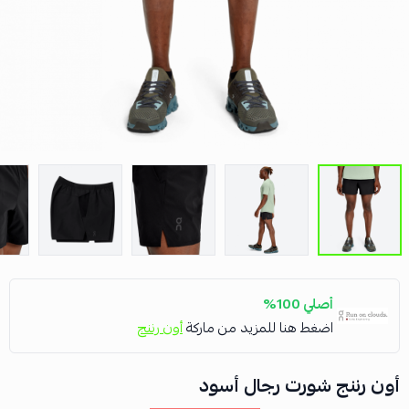
أصلي 100%
اضغط هنا للمزيد من ماركة
أون رننج
أون رننج شورت رجال أسود