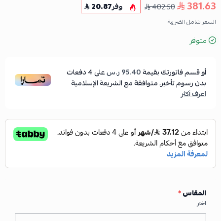
381.63
402.50
وفر
20.87
السعر شامل الضريبة
متوفر
أو قسم فاتورتك بقيمة
95.40 ر.س
على
4
دفعات
بدون رسوم تأخير، متوافقة مع الشريعة الإسلامية
اعرف أكثر
المقاس
*
اختر