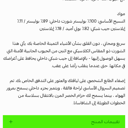
مواد
النسيج الأساسي: 100٪ بوليستر شورت داخلي: 89٪ بوليستر / 11٪
إيلاستين جيب شبكي: 82٪ بولي أميد / 18٪ إيلاستين
سريع ومجاني ، دون القلق بشأن الأشياء الثمينة الخاصة بك. يأتي هذا
الشورت ذو المقاس الكلاسيكي مع اثنين من الجيوب الجانبية الآمنة التي
يسهل الوصول إليها - بالإضافة إلى جيب شبكي داخلي يحافظ على أغراضك
في مكانها. حتى عندما ينقلب رأسًا على عقب.
إضفاء الطابع الشخصي على لياقتك والعثور على التدفق الخاص بك. تم
تصميم السروال الأساسي لراحة فائقة ، ويتميز بجزء داخلي يسمح بمرور
الهواء ، بينما يسمح لك حزام الخصر المرن بالانتقال بسلاسة من
الخطوات الطويلة إلى الشافاسانا.
تقييمات المنتج