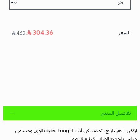
304.36
السعر
460
تفاصيل المنتج
اركض ، اقفز ، ارفع ، تمدد ، كرر. أداء Long-T خفيف الوزن ومسامي
مناسب لجميع الطرق التي تتعرق فيها.